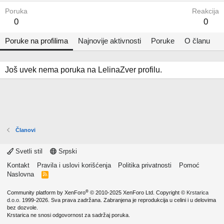
Poruka
Reakcija
0
0
Poruke na profilima
Najnovije aktivnosti
Poruke
O članu
Još uvek nema poruka na LelinaZver profilu.
Članovi
Svetli stil
Srpski
Kontakt
Pravila i uslovi korišćenja
Politika privatnosti
Pomoć
Naslovna
R
S
S
®
Community platform by XenForo
© 2010-2025 XenForo Ltd.
Copyright ©
Krstarica
d.o.o.
1999-2026. Sva prava zadržana. Zabranjena je reprodukcija u celini i u delovima
bez dozvole.
Krstarica ne snosi odgovornost za sadržaj poruka.