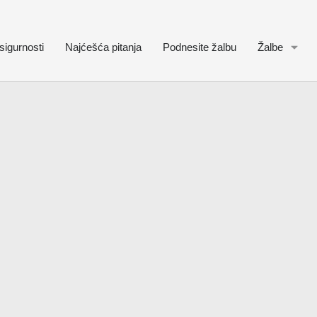
sigurnosti
Najćešća pitanja
Podnesite žalbu
Žalbe