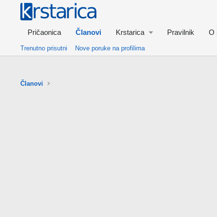
Pričaonica
Članovi
Krstarica
Pravilnik
O 
Trenutno prisutni
Nove poruke na profilima
Članovi