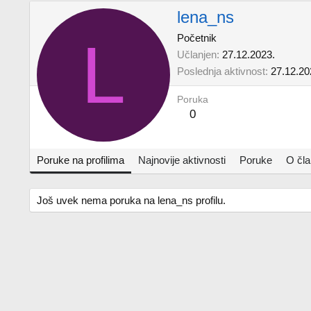
lena_ns
L
Početnik
Učlanjen
27.12.2023.
Poslednja aktivnost
27.12.20
Poruka
0
Poruke na profilima
Najnovije aktivnosti
Poruke
O čl
Još uvek nema poruka na lena_ns profilu.