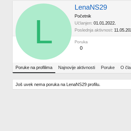
LenaNS29
L
Početnik
Učlanjen
01.01.2022.
Poslednja aktivnost
11.05.20
Poruka
0
Poruke na profilima
Najnovije aktivnosti
Poruke
O čl
Još uvek nema poruka na LenaNS29 profilu.