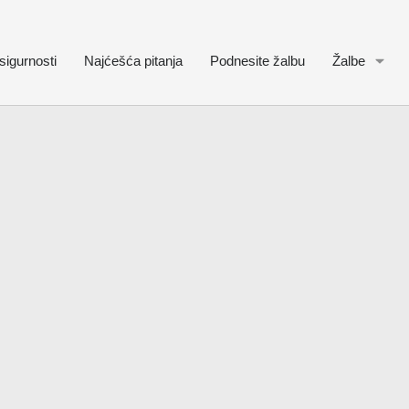
sigurnosti
Najćešća pitanja
Podnesite žalbu
Žalbe