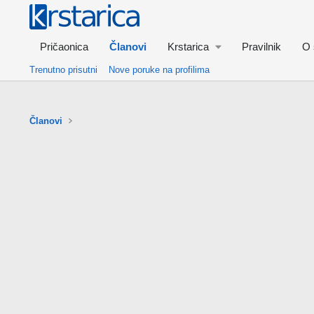
Pričaonica
Članovi
Krstarica
Pravilnik
O 
Trenutno prisutni
Nove poruke na profilima
Članovi