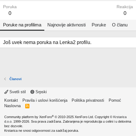
Poruka
Reakcija
0
0
Poruke na profilima
Najnovije aktivnosti
Poruke
O članu
Još uvek nema poruka na Lenka2 profilu.
Članovi
Svetli stil
Srpski
Kontakt
Pravila i uslovi korišćenja
Politika privatnosti
Pomoć
Naslovna
R
S
S
®
Community platform by XenForo
© 2010-2025 XenForo Ltd.
Copyright ©
Krstarica
d.o.o.
1999-2026. Sva prava zadržana. Zabranjena je reprodukcija u celini i u delovima
bez dozvole.
Krstarica ne snosi odgovornost za sadržaj poruka.