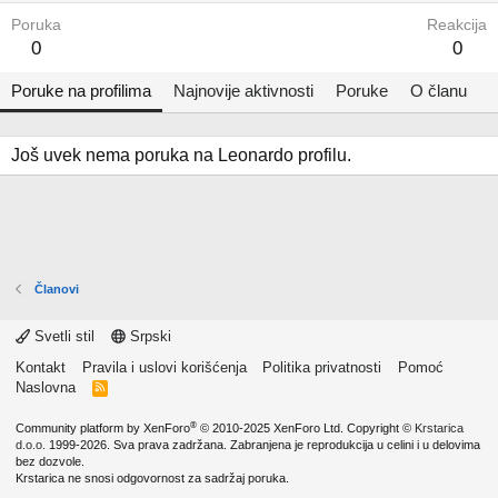
Poruka
Reakcija
0
0
Poruke na profilima
Najnovije aktivnosti
Poruke
O članu
Još uvek nema poruka na Leonardo profilu.
Članovi
Svetli stil
Srpski
Kontakt
Pravila i uslovi korišćenja
Politika privatnosti
Pomoć
Naslovna
R
S
S
®
Community platform by XenForo
© 2010-2025 XenForo Ltd.
Copyright ©
Krstarica
d.o.o.
1999-2026. Sva prava zadržana. Zabranjena je reprodukcija u celini i u delovima
bez dozvole.
Krstarica ne snosi odgovornost za sadržaj poruka.