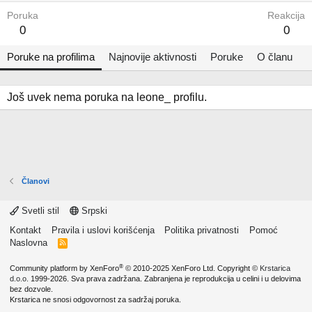
Poruka
Reakcija
0
0
Poruke na profilima
Najnovije aktivnosti
Poruke
O članu
Još uvek nema poruka na leone_ profilu.
Članovi
Svetli stil
Srpski
Kontakt
Pravila i uslovi korišćenja
Politika privatnosti
Pomoć
Naslovna
R
S
S
®
Community platform by XenForo
© 2010-2025 XenForo Ltd.
Copyright ©
Krstarica
d.o.o.
1999-2026. Sva prava zadržana. Zabranjena je reprodukcija u celini i u delovima
bez dozvole.
Krstarica ne snosi odgovornost za sadržaj poruka.