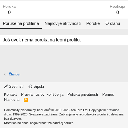
Poruka
Reakcija
0
0
Poruke na profilima
Najnovije aktivnosti
Poruke
O članu
Još uvek nema poruka na leoni profilu.
Članovi
Svetli stil
Srpski
Kontakt
Pravila i uslovi korišćenja
Politika privatnosti
Pomoć
Naslovna
R
S
S
®
Community platform by XenForo
© 2010-2025 XenForo Ltd.
Copyright ©
Krstarica
d.o.o.
1999-2026. Sva prava zadržana. Zabranjena je reprodukcija u celini i u delovima
bez dozvole.
Krstarica ne snosi odgovornost za sadržaj poruka.