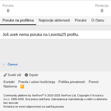
Poruka
Reakcija
0
0
Poruke na profilima
Najnovije aktivnosti
Poruke
O članu
Još uvek nema poruka na Leonita25 profilu.
Članovi
Svetli stil
Srpski
Kontakt
Pravila i uslovi korišćenja
Politika privatnosti
Pomoć
Naslovna
R
S
S
®
Community platform by XenForo
© 2010-2025 XenForo Ltd.
Copyright ©
Krstarica
d.o.o.
1999-2026. Sva prava zadržana. Zabranjena je reprodukcija u celini i u delovima
bez dozvole.
Krstarica ne snosi odgovornost za sadržaj poruka.