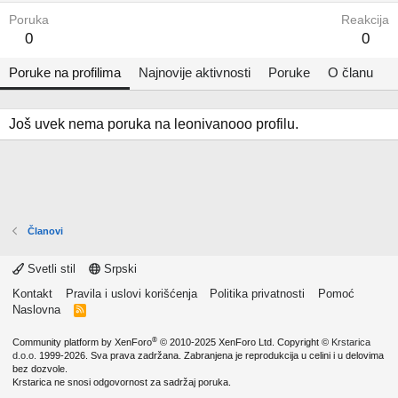
Poruka
Reakcija
0
0
Poruke na profilima
Najnovije aktivnosti
Poruke
O članu
Još uvek nema poruka na leonivanooo profilu.
Članovi
Svetli stil
Srpski
Kontakt
Pravila i uslovi korišćenja
Politika privatnosti
Pomoć
Naslovna
R
S
S
®
Community platform by XenForo
© 2010-2025 XenForo Ltd.
Copyright ©
Krstarica
d.o.o.
1999-2026. Sva prava zadržana. Zabranjena je reprodukcija u celini i u delovima
bez dozvole.
Krstarica ne snosi odgovornost za sadržaj poruka.