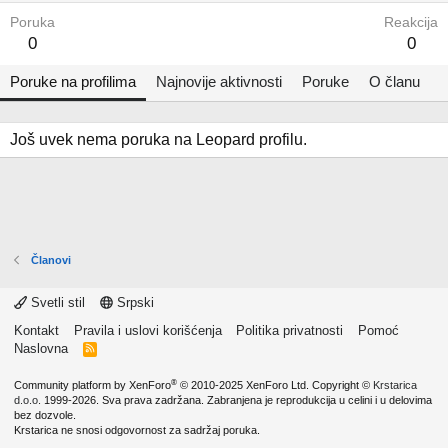
Poruka
Reakcija
0
0
Poruke na profilima
Najnovije aktivnosti
Poruke
O članu
Još uvek nema poruka na Leopard profilu.
Članovi
Svetli stil
Srpski
Kontakt
Pravila i uslovi korišćenja
Politika privatnosti
Pomoć
Naslovna
R
S
S
®
Community platform by XenForo
© 2010-2025 XenForo Ltd.
Copyright ©
Krstarica
d.o.o.
1999-2026. Sva prava zadržana. Zabranjena je reprodukcija u celini i u delovima
bez dozvole.
Krstarica ne snosi odgovornost za sadržaj poruka.