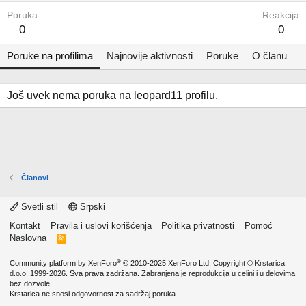
Poruka
Reakcija
0
0
Poruke na profilima
Najnovije aktivnosti
Poruke
O članu
Još uvek nema poruka na leopard11 profilu.
Članovi
Svetli stil
Srpski
Kontakt
Pravila i uslovi korišćenja
Politika privatnosti
Pomoć
Naslovna
R
S
S
®
Community platform by XenForo
© 2010-2025 XenForo Ltd.
Copyright ©
Krstarica
d.o.o.
1999-2026. Sva prava zadržana. Zabranjena je reprodukcija u celini i u delovima
bez dozvole.
Krstarica ne snosi odgovornost za sadržaj poruka.