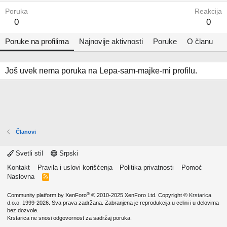
Poruka
Reakcija
0
0
Poruke na profilima
Najnovije aktivnosti
Poruke
O članu
Još uvek nema poruka na Lepa-sam-majke-mi profilu.
Članovi
Svetli stil
Srpski
Kontakt
Pravila i uslovi korišćenja
Politika privatnosti
Pomoć
Naslovna
R
S
S
®
Community platform by XenForo
© 2010-2025 XenForo Ltd.
Copyright ©
Krstarica
d.o.o.
1999-2026. Sva prava zadržana. Zabranjena je reprodukcija u celini i u delovima
bez dozvole.
Krstarica ne snosi odgovornost za sadržaj poruka.