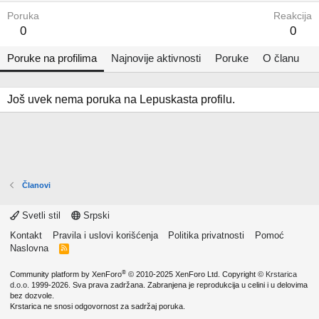
Poruka
Reakcija
0
0
Poruke na profilima
Najnovije aktivnosti
Poruke
O članu
Još uvek nema poruka na Lepuskasta profilu.
Članovi
Svetli stil
Srpski
Kontakt
Pravila i uslovi korišćenja
Politika privatnosti
Pomoć
Naslovna
R
S
S
®
Community platform by XenForo
© 2010-2025 XenForo Ltd.
Copyright ©
Krstarica
d.o.o.
1999-2026. Sva prava zadržana. Zabranjena je reprodukcija u celini i u delovima
bez dozvole.
Krstarica ne snosi odgovornost za sadržaj poruka.