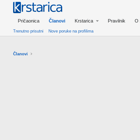
Pričaonica
Članovi
Krstarica
Pravilnik
O 
Trenutno prisutni
Nove poruke na profilima
Članovi