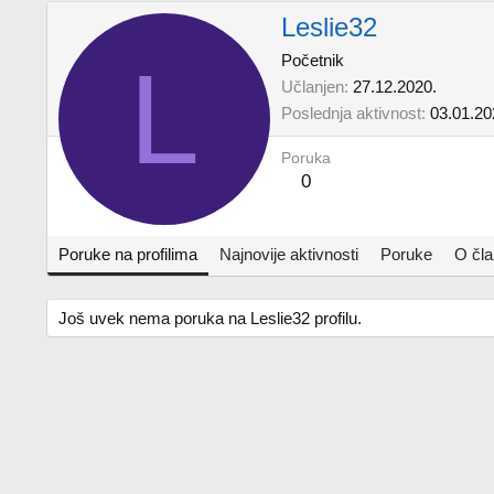
Leslie32
L
Početnik
Učlanjen
27.12.2020.
Poslednja aktivnost
03.01.20
Poruka
0
Poruke na profilima
Najnovije aktivnosti
Poruke
O čl
Još uvek nema poruka na Leslie32 profilu.