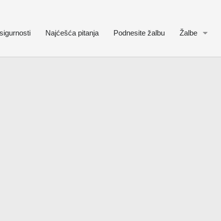
sigurnosti
Najćešća pitanja
Podnesite žalbu
Žalbe