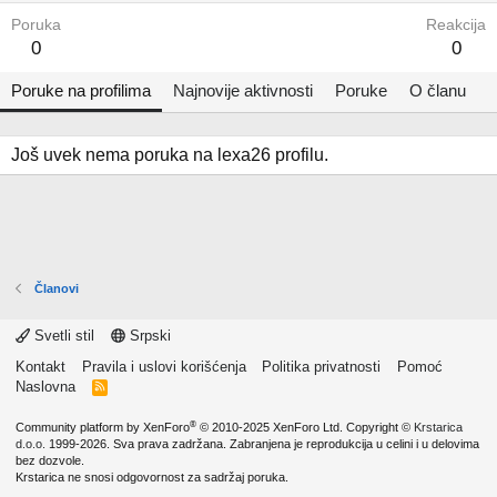
Poruka
Reakcija
0
0
Poruke na profilima
Najnovije aktivnosti
Poruke
O članu
Još uvek nema poruka na lexa26 profilu.
Članovi
Svetli stil
Srpski
Kontakt
Pravila i uslovi korišćenja
Politika privatnosti
Pomoć
Naslovna
R
S
S
®
Community platform by XenForo
© 2010-2025 XenForo Ltd.
Copyright ©
Krstarica
d.o.o.
1999-2026. Sva prava zadržana. Zabranjena je reprodukcija u celini i u delovima
bez dozvole.
Krstarica ne snosi odgovornost za sadržaj poruka.