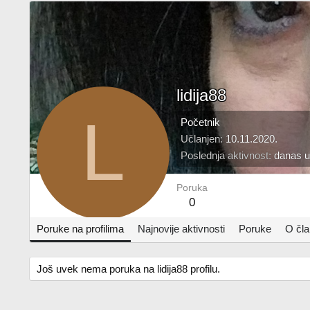
lidija88
L
Početnik
Učlanjen
10.11.2020.
Poslednja aktivnost
danas u
Poruka
0
Poruke na profilima
Najnovije aktivnosti
Poruke
O čl
Još uvek nema poruka na lidija88 profilu.