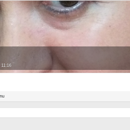
 11:16
anu