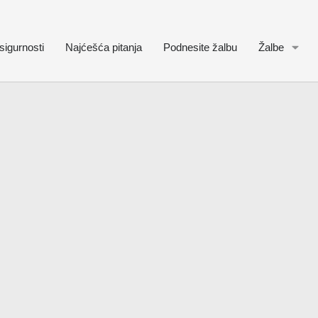
sigurnosti
Najćešća pitanja
Podnesite žalbu
Žalbe