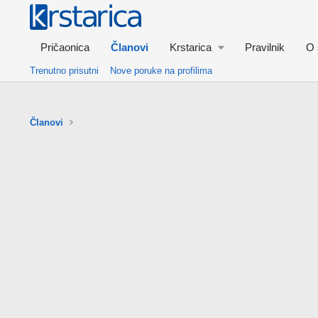
Pričaonica
Članovi
Krstarica
Pravilnik
O 
Trenutno prisutni
Nove poruke na profilima
Članovi