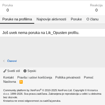
Poruka
Reakcija
0
0
Poruke na profilima
Najnovije aktivnosti
Poruke
O članu
Još uvek nema poruka na Lik_Opusten profilu.
Članovi
Svetli stil
Srpski
Kontakt
Pravila i uslovi korišćenja
Politika privatnosti
Pomoć
Naslovna
R
S
S
®
Community platform by XenForo
© 2010-2025 XenForo Ltd.
Copyright ©
Krstarica
d.o.o.
1999-2026. Sva prava zadržana. Zabranjena je reprodukcija u celini i u delovima
bez dozvole.
Krstarica ne snosi odgovornost za sadržaj poruka.