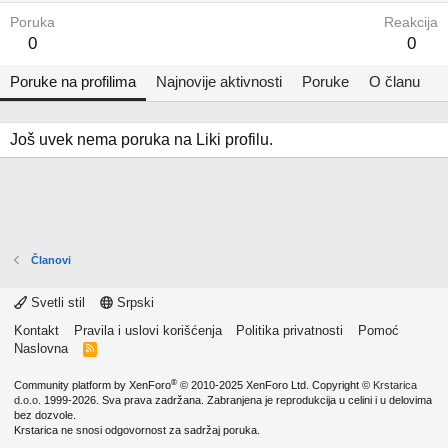
Poruka
Reakcija
0
0
Poruke na profilima
Najnovije aktivnosti
Poruke
O članu
Još uvek nema poruka na Liki profilu.
Članovi
Svetli stil
Srpski
Kontakt
Pravila i uslovi korišćenja
Politika privatnosti
Pomoć
Naslovna
R
S
S
®
Community platform by XenForo
© 2010-2025 XenForo Ltd.
Copyright ©
Krstarica
d.o.o.
1999-2026. Sva prava zadržana. Zabranjena je reprodukcija u celini i u delovima
bez dozvole.
Krstarica ne snosi odgovornost za sadržaj poruka.