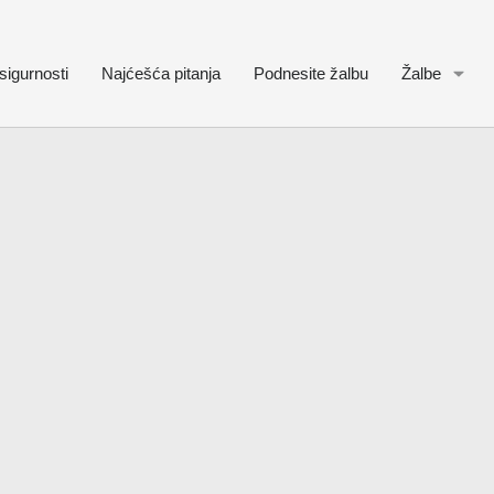
sigurnosti
Najćešća pitanja
Podnesite žalbu
Žalbe