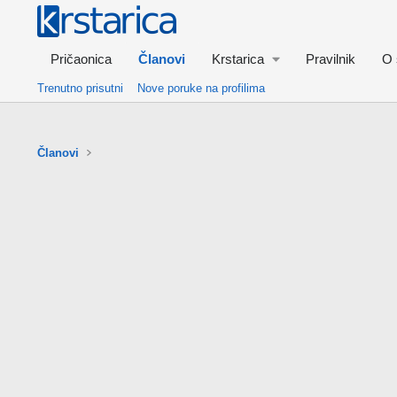
Pričaonica
Članovi
Krstarica
Pravilnik
O 
Trenutno prisutni
Nove poruke na profilima
Članovi