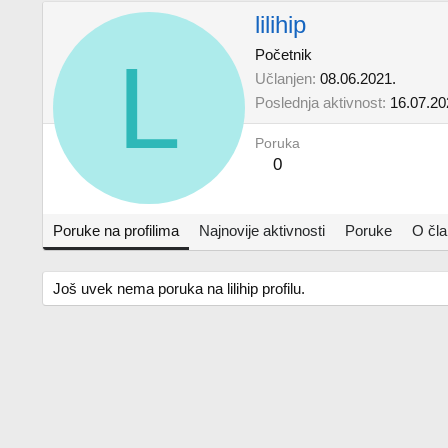
lilihip
L
Početnik
Učlanjen
08.06.2021.
Poslednja aktivnost
16.07.20
Poruka
0
Poruke na profilima
Najnovije aktivnosti
Poruke
O čl
Još uvek nema poruka na lilihip profilu.