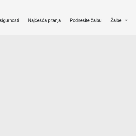
sigurnosti
Najćešća pitanja
Podnesite žalbu
Žalbe