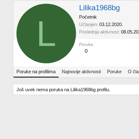
Lilika1968bg
L
Početnik
Učlanjen
03.12.2020.
Poslednja aktivnost
08.05.20
Poruka
0
Poruke na profilima
Najnovije aktivnosti
Poruke
O čl
Još uvek nema poruka na Lilika1968bg profilu.