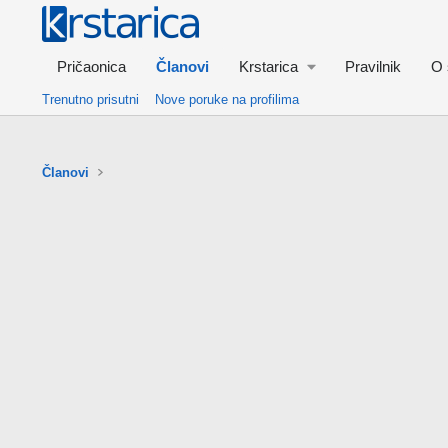
Pričaonica
Članovi
Krstarica
Pravilnik
O 
Trenutno prisutni
Nove poruke na profilima
Članovi