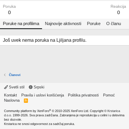
Poruka
Reakcija
0
0
Poruke na profilima
Najnovije aktivnosti
Poruke
O članu
Još uvek nema poruka na Ljiljana profilu.
Članovi
Svetli stil
Srpski
Kontakt
Pravila i uslovi korišćenja
Politika privatnosti
Pomoć
Naslovna
R
S
S
®
Community platform by XenForo
© 2010-2025 XenForo Ltd.
Copyright ©
Krstarica
d.o.o.
1999-2026. Sva prava zadržana. Zabranjena je reprodukcija u celini i u delovima
bez dozvole.
Krstarica ne snosi odgovornost za sadržaj poruka.