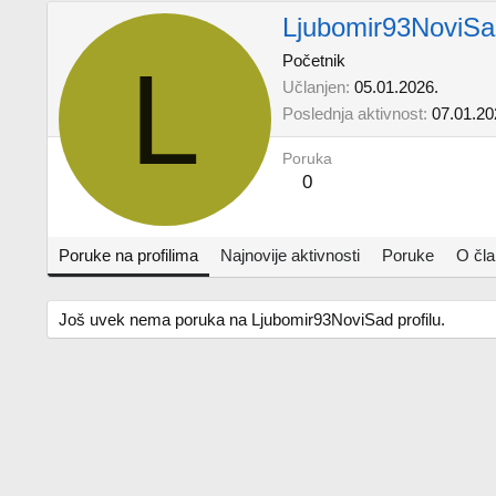
Ljubomir93NoviSa
L
Početnik
Učlanjen
05.01.2026.
Poslednja aktivnost
07.01.20
Poruka
0
Poruke na profilima
Najnovije aktivnosti
Poruke
O čl
Još uvek nema poruka na Ljubomir93NoviSad profilu.