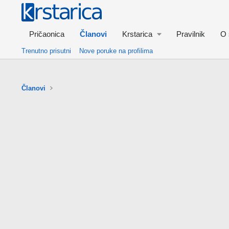
Pričaonica
Članovi
Krstarica
Pravilnik
O 
Trenutno prisutni
Nove poruke na profilima
Članovi