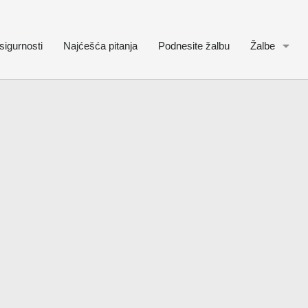
sigurnosti
Najćešća pitanja
Podnesite žalbu
Žalbe