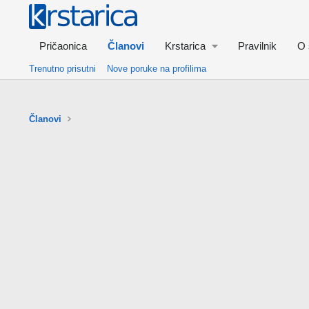
Pričaonica
Članovi
Krstarica
Pravilnik
O 
Trenutno prisutni
Nove poruke na profilima
Članovi