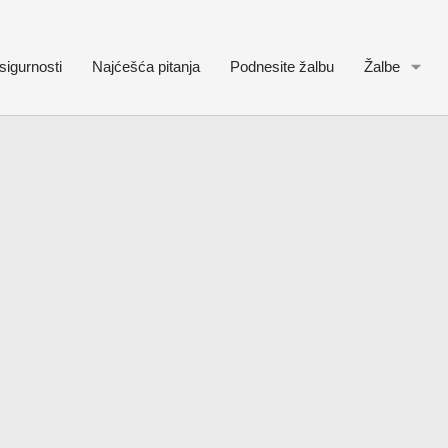
sigurnosti
Najćešća pitanja
Podnesite žalbu
Žalbe