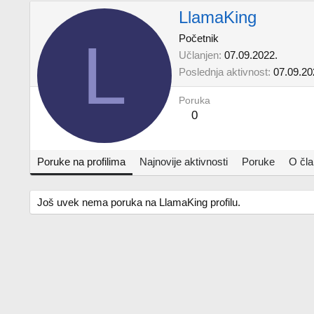
LlamaKing
L
Početnik
Učlanjen
07.09.2022.
Poslednja aktivnost
07.09.20
Poruka
0
Poruke na profilima
Najnovije aktivnosti
Poruke
O čl
Još uvek nema poruka na LlamaKing profilu.