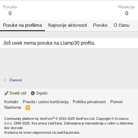
Poruka
Reakcija
0
0
Poruke na profilima
Najnovije aktivnosti
Poruke
O članu
Još uvek nema poruka na Llamp30 profilu.
Članovi
Svetli stil
Srpski
Kontakt
Pravila i uslovi korišćenja
Politika privatnosti
Pomoć
Naslovna
R
S
S
®
Community platform by XenForo
© 2010-2025 XenForo Ltd.
Copyright ©
Krstarica
d.o.o.
1999-2026. Sva prava zadržana. Zabranjena je reprodukcija u celini i u delovima
bez dozvole.
Krstarica ne snosi odgovornost za sadržaj poruka.