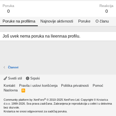
Poruka
Reakcija
0
0
Poruke na profilima
Najnovije aktivnosti
Poruke
O članu
Još uvek nema poruka na lleennaa profilu.
Članovi
Svetli stil
Srpski
Kontakt
Pravila i uslovi korišćenja
Politika privatnosti
Pomoć
Naslovna
R
S
S
®
Community platform by XenForo
© 2010-2025 XenForo Ltd.
Copyright ©
Krstarica
d.o.o.
1999-2026. Sva prava zadržana. Zabranjena je reprodukcija u celini i u delovima
bez dozvole.
Krstarica ne snosi odgovornost za sadržaj poruka.