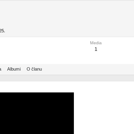
25.
Media
1
a
Albumi
O članu