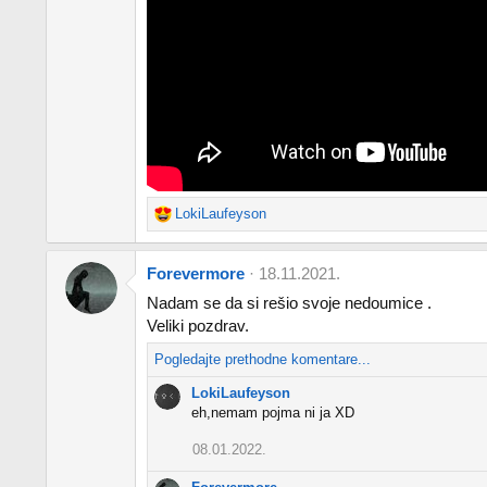
LokiLaufeyson
R
e
a
Forevermore
18.11.2021.
c
t
Nadam se da si rešio svoje nedoumice .
i
Veliki pozdrav.
o
n
Pogledajte prethodne komentare...
s
LokiLaufeyson
:
eh,nemam pojma ni ja XD
08.01.2022.