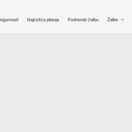
sigurnosti
Najćešća pitanja
Podnesite žalbu
Žalbe