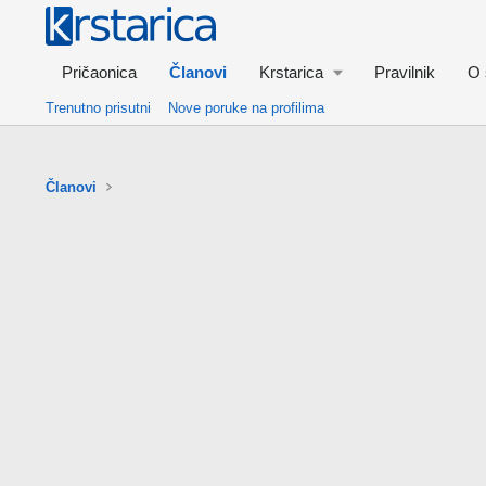
Pričaonica
Članovi
Krstarica
Pravilnik
O 
Trenutno prisutni
Nove poruke na profilima
Članovi