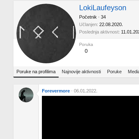
LokiLaufeyson
Početnik
·
34
Učlanjen
22.08.2020.
Poslednja aktivnost
11.01.20
Poruka
0
Poruke na profilima
Najnovije aktivnosti
Poruke
Medi
Forevermore
06.01.2022.