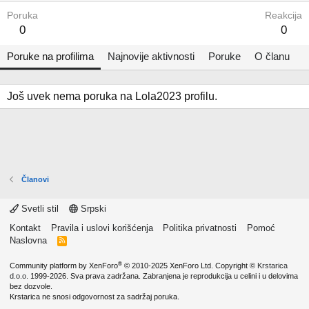
Poruka
Reakcija
0
0
Poruke na profilima
Najnovije aktivnosti
Poruke
O članu
Još uvek nema poruka na Lola2023 profilu.
Članovi
Svetli stil
Srpski
Kontakt
Pravila i uslovi korišćenja
Politika privatnosti
Pomoć
Naslovna
R
S
S
®
Community platform by XenForo
© 2010-2025 XenForo Ltd.
Copyright ©
Krstarica
d.o.o.
1999-2026. Sva prava zadržana. Zabranjena je reprodukcija u celini i u delovima
bez dozvole.
Krstarica ne snosi odgovornost za sadržaj poruka.