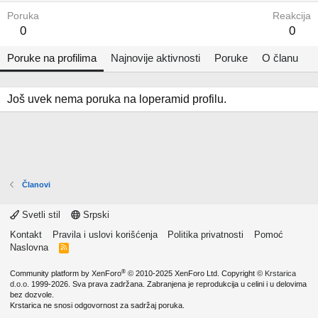
Poruka
Reakcija
0
0
Poruke na profilima
Najnovije aktivnosti
Poruke
O članu
Još uvek nema poruka na loperamid profilu.
Članovi
Svetli stil
Srpski
Kontakt
Pravila i uslovi korišćenja
Politika privatnosti
Pomoć
Naslovna
R
S
S
®
Community platform by XenForo
© 2010-2025 XenForo Ltd.
Copyright ©
Krstarica
d.o.o.
1999-2026. Sva prava zadržana. Zabranjena je reprodukcija u celini i u delovima
bez dozvole.
Krstarica ne snosi odgovornost za sadržaj poruka.