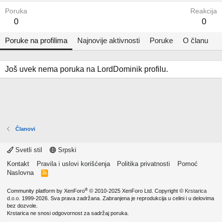
Poruka
Reakcija
0
0
Poruke na profilima
Najnovije aktivnosti
Poruke
O članu
Još uvek nema poruka na LordDominik profilu.
Članovi
Svetli stil
Srpski
Kontakt
Pravila i uslovi korišćenja
Politika privatnosti
Pomoć
Naslovna
R
S
S
®
Community platform by XenForo
© 2010-2025 XenForo Ltd.
Copyright ©
Krstarica
d.o.o.
1999-2026. Sva prava zadržana. Zabranjena je reprodukcija u celini i u delovima
bez dozvole.
Krstarica ne snosi odgovornost za sadržaj poruka.