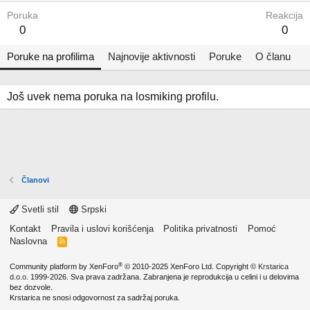
Poruka
Reakcija
0
0
Poruke na profilima
Najnovije aktivnosti
Poruke
O članu
Još uvek nema poruka na losmiking profilu.
Članovi
Svetli stil
Srpski
Kontakt
Pravila i uslovi korišćenja
Politika privatnosti
Pomoć
Naslovna
R
S
S
®
Community platform by XenForo
© 2010-2025 XenForo Ltd.
Copyright ©
Krstarica
d.o.o.
1999-2026. Sva prava zadržana. Zabranjena je reprodukcija u celini i u delovima
bez dozvole.
Krstarica ne snosi odgovornost za sadržaj poruka.