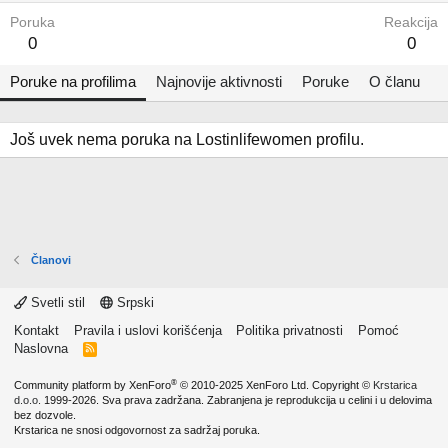
Poruka
Reakcija
0
0
Poruke na profilima
Najnovije aktivnosti
Poruke
O članu
Još uvek nema poruka na Lostinlifewomen profilu.
Članovi
Svetli stil
Srpski
Kontakt
Pravila i uslovi korišćenja
Politika privatnosti
Pomoć
Naslovna
R
S
S
®
Community platform by XenForo
© 2010-2025 XenForo Ltd.
Copyright ©
Krstarica
d.o.o.
1999-2026. Sva prava zadržana. Zabranjena je reprodukcija u celini i u delovima
bez dozvole.
Krstarica ne snosi odgovornost za sadržaj poruka.