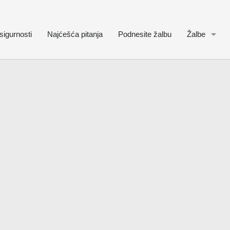
sigurnosti
Najćešća pitanja
Podnesite žalbu
Žalbe