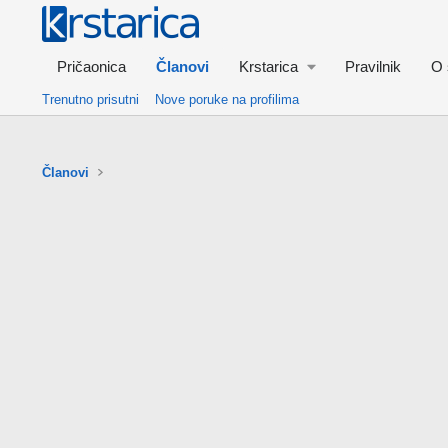
Pričaonica
Članovi
Krstarica
Pravilnik
O 
Trenutno prisutni
Nove poruke na profilima
Članovi