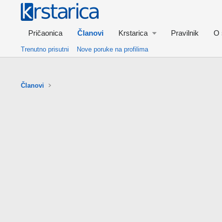
Pričaonica
Članovi
Krstarica
Pravilnik
O 
Trenutno prisutni
Nove poruke na profilima
Članovi