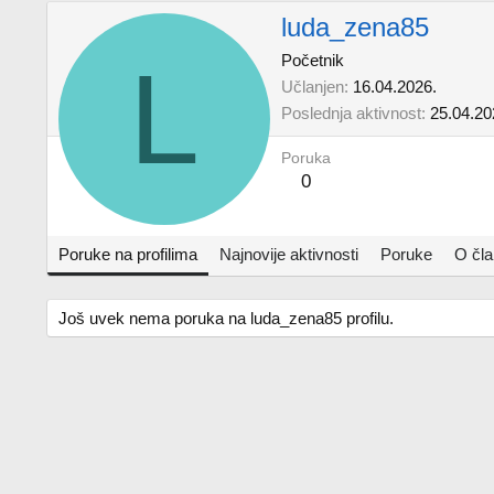
luda_zena85
L
Početnik
Učlanjen
16.04.2026.
Poslednja aktivnost
25.04.20
Poruka
0
Poruke na profilima
Najnovije aktivnosti
Poruke
O čl
Još uvek nema poruka na luda_zena85 profilu.