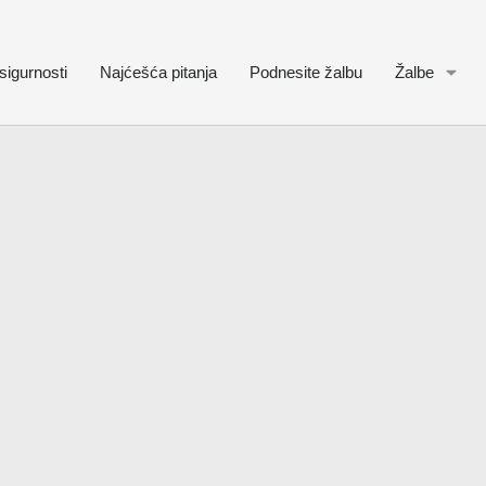
sigurnosti
Najćešća pitanja
Podnesite žalbu
Žalbe