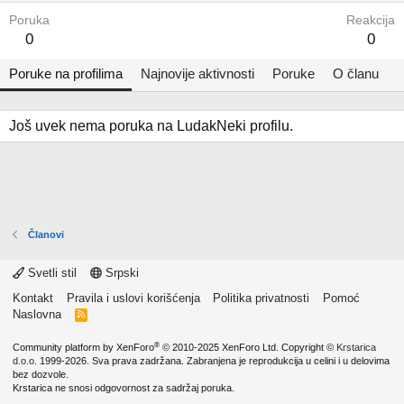
Poruka
Reakcija
0
0
Poruke na profilima
Najnovije aktivnosti
Poruke
O članu
Još uvek nema poruka na LudakNeki profilu.
Članovi
Svetli stil
Srpski
Kontakt
Pravila i uslovi korišćenja
Politika privatnosti
Pomoć
Naslovna
R
S
S
®
Community platform by XenForo
© 2010-2025 XenForo Ltd.
Copyright ©
Krstarica
d.o.o.
1999-2026. Sva prava zadržana. Zabranjena je reprodukcija u celini i u delovima
bez dozvole.
Krstarica ne snosi odgovornost za sadržaj poruka.