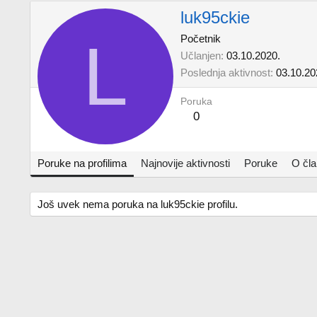
luk95ckie
L
Početnik
Učlanjen
03.10.2020.
Poslednja aktivnost
03.10.20
Poruka
0
Poruke na profilima
Najnovije aktivnosti
Poruke
O čl
Još uvek nema poruka na luk95ckie profilu.