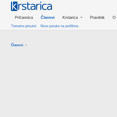
Pričaonica
Članovi
Krstarica
Pravilnik
O 
Trenutno prisutni
Nove poruke na profilima
Članovi