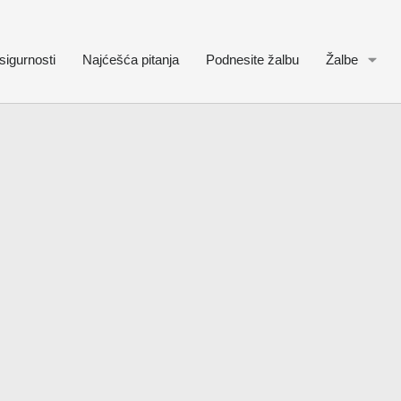
sigurnosti
Najćešća pitanja
Podnesite žalbu
Žalbe