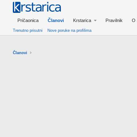
Pričaonica
Članovi
Krstarica
Pravilnik
O 
Trenutno prisutni
Nove poruke na profilima
Članovi