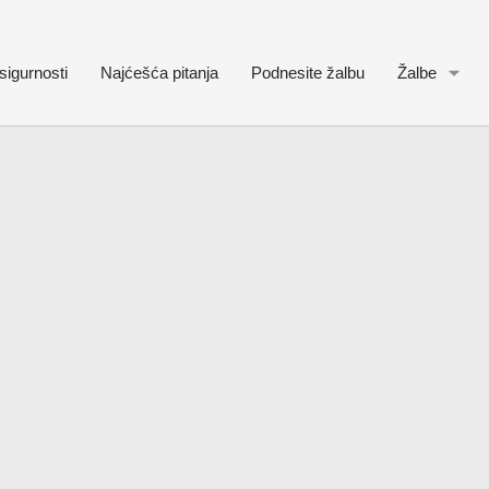
sigurnosti
Najćešća pitanja
Podnesite žalbu
Žalbe