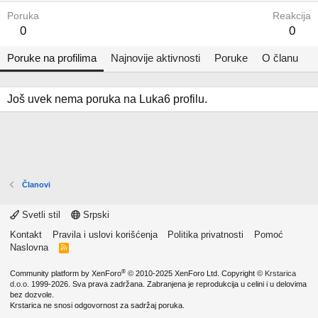
Poruka
Reakcija
0
0
Poruke na profilima
Najnovije aktivnosti
Poruke
O članu
Još uvek nema poruka na Luka6 profilu.
Članovi
Svetli stil
Srpski
Kontakt
Pravila i uslovi korišćenja
Politika privatnosti
Pomoć
Naslovna
R
S
S
®
Community platform by XenForo
© 2010-2025 XenForo Ltd.
Copyright ©
Krstarica
d.o.o.
1999-2026. Sva prava zadržana. Zabranjena je reprodukcija u celini i u delovima
bez dozvole.
Krstarica ne snosi odgovornost za sadržaj poruka.