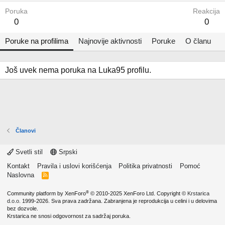
Poruka
Reakcija
0
0
Poruke na profilima
Najnovije aktivnosti
Poruke
O članu
Još uvek nema poruka na Luka95 profilu.
Članovi
Svetli stil
Srpski
Kontakt
Pravila i uslovi korišćenja
Politika privatnosti
Pomoć
Naslovna
R
S
S
®
Community platform by XenForo
© 2010-2025 XenForo Ltd.
Copyright ©
Krstarica
d.o.o.
1999-2026. Sva prava zadržana. Zabranjena je reprodukcija u celini i u delovima
bez dozvole.
Krstarica ne snosi odgovornost za sadržaj poruka.