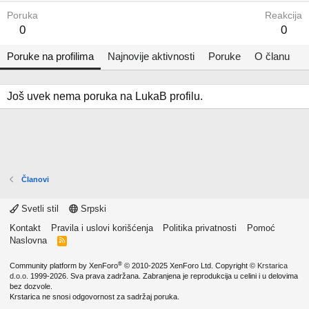
Poruka
Reakcija
0
0
Poruke na profilima
Najnovije aktivnosti
Poruke
O članu
Još uvek nema poruka na LukaB profilu.
Članovi
Svetli stil
Srpski
Kontakt
Pravila i uslovi korišćenja
Politika privatnosti
Pomoć
Naslovna
R
S
S
®
Community platform by XenForo
© 2010-2025 XenForo Ltd.
Copyright ©
Krstarica
d.o.o.
1999-2026. Sva prava zadržana. Zabranjena je reprodukcija u celini i u delovima
bez dozvole.
Krstarica ne snosi odgovornost za sadržaj poruka.