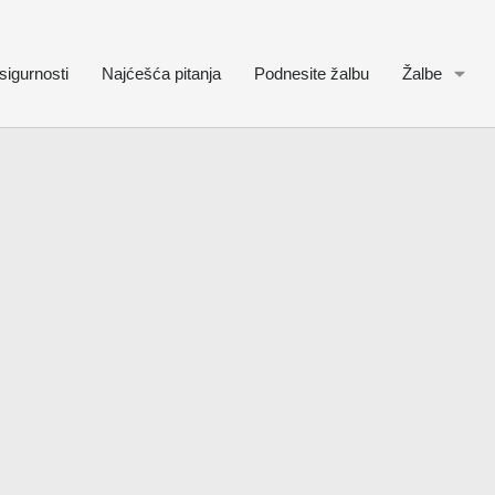
sigurnosti
Najćešća pitanja
Podnesite žalbu
Žalbe