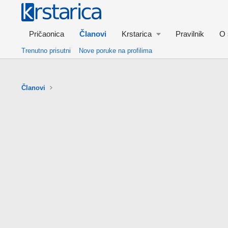
Pričaonica
Članovi
Krstarica
Pravilnik
O 
Trenutno prisutni
Nove poruke na profilima
Članovi