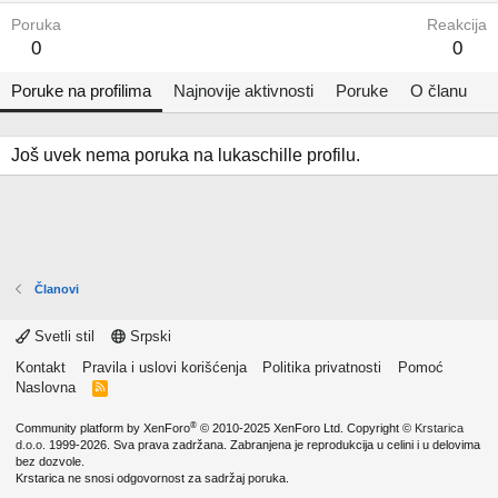
Poruka
Reakcija
0
0
Poruke na profilima
Najnovije aktivnosti
Poruke
O članu
Još uvek nema poruka na lukaschille profilu.
Članovi
Svetli stil
Srpski
Kontakt
Pravila i uslovi korišćenja
Politika privatnosti
Pomoć
Naslovna
R
S
S
®
Community platform by XenForo
© 2010-2025 XenForo Ltd.
Copyright ©
Krstarica
d.o.o.
1999-2026. Sva prava zadržana. Zabranjena je reprodukcija u celini i u delovima
bez dozvole.
Krstarica ne snosi odgovornost za sadržaj poruka.