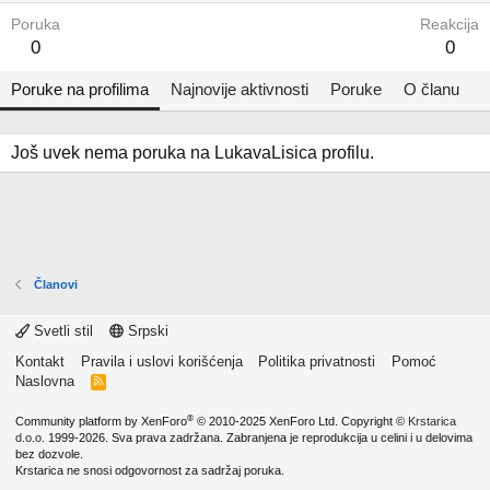
Poruka
Reakcija
0
0
Poruke na profilima
Najnovije aktivnosti
Poruke
O članu
Još uvek nema poruka na LukavaLisica profilu.
Članovi
Svetli stil
Srpski
Kontakt
Pravila i uslovi korišćenja
Politika privatnosti
Pomoć
Naslovna
R
S
S
®
Community platform by XenForo
© 2010-2025 XenForo Ltd.
Copyright ©
Krstarica
d.o.o.
1999-2026. Sva prava zadržana. Zabranjena je reprodukcija u celini i u delovima
bez dozvole.
Krstarica ne snosi odgovornost za sadržaj poruka.