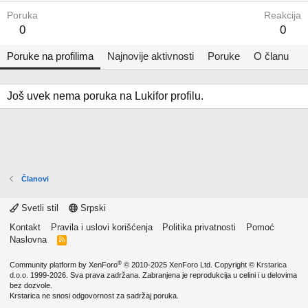
Poruka
Reakcija
0
0
Poruke na profilima
Najnovije aktivnosti
Poruke
O članu
Još uvek nema poruka na Lukifor profilu.
Članovi
Svetli stil
Srpski
Kontakt
Pravila i uslovi korišćenja
Politika privatnosti
Pomoć
Naslovna
R
S
S
®
Community platform by XenForo
© 2010-2025 XenForo Ltd.
Copyright ©
Krstarica
d.o.o.
1999-2026. Sva prava zadržana. Zabranjena je reprodukcija u celini i u delovima
bez dozvole.
Krstarica ne snosi odgovornost za sadržaj poruka.