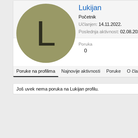
Lukijan
L
Početnik
Učlanjen
14.11.2022.
Poslednja aktivnost
02.08.20
Poruka
0
Poruke na profilima
Najnovije aktivnosti
Poruke
O čl
Još uvek nema poruka na Lukijan profilu.