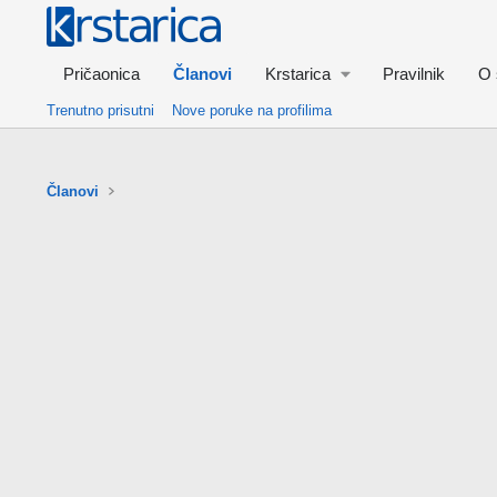
Pričaonica
Članovi
Krstarica
Pravilnik
O 
Trenutno prisutni
Nove poruke na profilima
Članovi