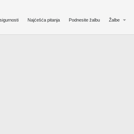
sigurnosti
Najćešća pitanja
Podnesite žalbu
Žalbe