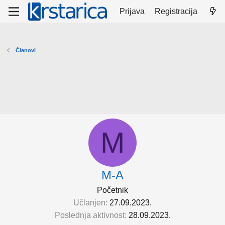
Prijava
Registracija
Članovi
M
M-A
Početnik
Učlanjen
27.09.2023.
Poslednja aktivnost
28.09.2023.