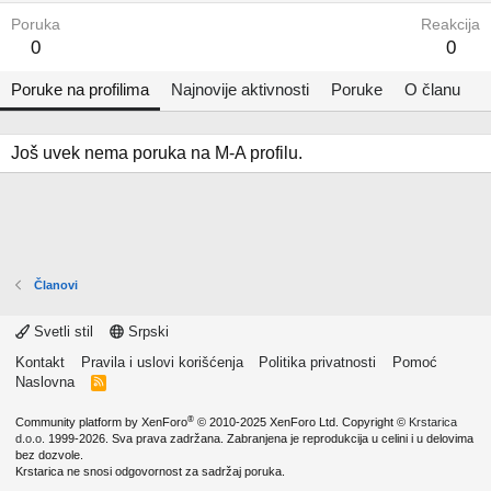
Poruka
Reakcija
0
0
Poruke na profilima
Najnovije aktivnosti
Poruke
O članu
Još uvek nema poruka na M-A profilu.
Članovi
Svetli stil
Srpski
Kontakt
Pravila i uslovi korišćenja
Politika privatnosti
Pomoć
Naslovna
R
S
S
®
Community platform by XenForo
© 2010-2025 XenForo Ltd.
Copyright ©
Krstarica
d.o.o.
1999-2026. Sva prava zadržana. Zabranjena je reprodukcija u celini i u delovima
bez dozvole.
Krstarica ne snosi odgovornost za sadržaj poruka.