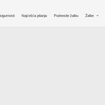
sigurnosti
Najćešća pitanja
Podnesite žalbu
Žalbe