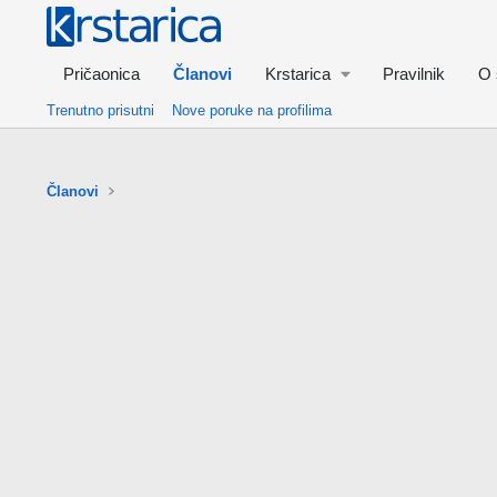
Pričaonica
Članovi
Krstarica
Pravilnik
O 
Trenutno prisutni
Nove poruke na profilima
Članovi