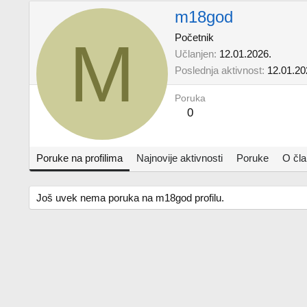
m18god
M
Početnik
Učlanjen
12.01.2026.
Poslednja aktivnost
12.01.20
Poruka
0
Poruke na profilima
Najnovije aktivnosti
Poruke
O čl
Još uvek nema poruka na m18god profilu.