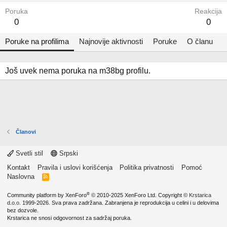
Poruka
Reakcija
0
0
Poruke na profilima
Najnovije aktivnosti
Poruke
O članu
Još uvek nema poruka na m38bg profilu.
Članovi
Svetli stil
Srpski
Kontakt
Pravila i uslovi korišćenja
Politika privatnosti
Pomoć
Naslovna
R
S
S
®
Community platform by XenForo
© 2010-2025 XenForo Ltd.
Copyright ©
Krstarica
d.o.o.
1999-2026. Sva prava zadržana. Zabranjena je reprodukcija u celini i u delovima
bez dozvole.
Krstarica ne snosi odgovornost za sadržaj poruka.