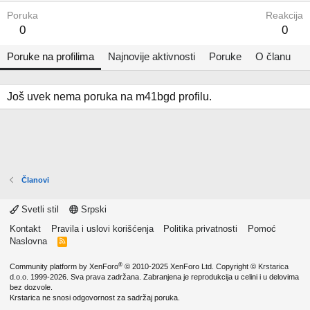
Poruka
Reakcija
0
0
Poruke na profilima
Najnovije aktivnosti
Poruke
O članu
Još uvek nema poruka na m41bgd profilu.
Članovi
Svetli stil
Srpski
Kontakt
Pravila i uslovi korišćenja
Politika privatnosti
Pomoć
Naslovna
R
S
S
®
Community platform by XenForo
© 2010-2025 XenForo Ltd.
Copyright ©
Krstarica
d.o.o.
1999-2026. Sva prava zadržana. Zabranjena je reprodukcija u celini i u delovima
bez dozvole.
Krstarica ne snosi odgovornost za sadržaj poruka.