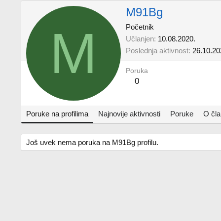
M91Bg
M
Početnik
Učlanjen
10.08.2020.
Poslednja aktivnost
26.10.20
Poruka
0
Poruke na profilima
Najnovije aktivnosti
Poruke
O čl
Još uvek nema poruka na M91Bg profilu.