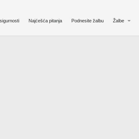
sigurnosti
Najćešća pitanja
Podnesite žalbu
Žalbe