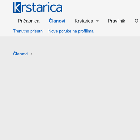
Pričaonica
Članovi
Krstarica
Pravilnik
O 
Trenutno prisutni
Nove poruke na profilima
Članovi