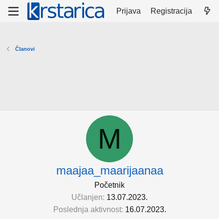
Prijava
Registracija
Članovi
M
maajaa_maarijaanaa
Početnik
Učlanjen
13.07.2023.
Poslednja aktivnost
16.07.2023.