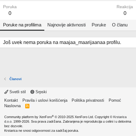
Poruka
Reakcija
0
0
Poruke na profilima
Najnovije aktivnosti
Poruke
O članu
Još uvek nema poruka na maajaa_maarijaanaa profilu.
Članovi
Svetli stil
Srpski
Kontakt
Pravila i uslovi korišćenja
Politika privatnosti
Pomoć
Naslovna
R
S
S
®
Community platform by XenForo
© 2010-2025 XenForo Ltd.
Copyright ©
Krstarica
d.o.o.
1999-2026. Sva prava zadržana. Zabranjena je reprodukcija u celini i u delovima
bez dozvole.
Krstarica ne snosi odgovornost za sadržaj poruka.